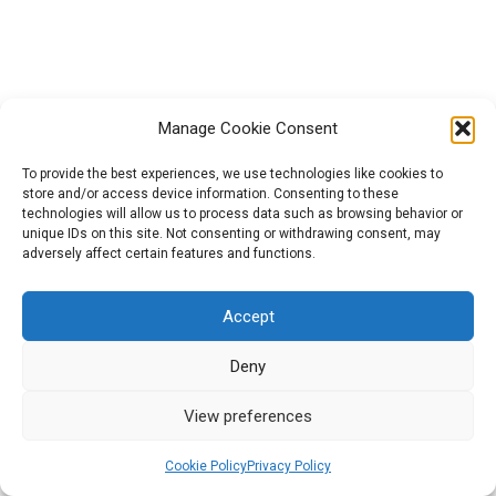
Ενότητα IV: Διαμόρφωση
5
των ηθικών επιχειρημάτων
της ιστορίας σας
Manage Cookie Consent
Το έργο GreenCool (n° 2021-1-HU01-KA220-HED-000027563)
χρηματοδοτήθηκε από την Ευρωπαϊκή Ένωση. Οι απόψεις και
To provide the best experiences, we use technologies like cookies to
Ενότητα V: Δημιουργική
11
store and/or access device information. Consenting to these
οι γνώμες που διατυπώνονται εκφράζουν αποκλειστικά τις
επικοινωνία μέσω των
technologies will allow us to process data such as browsing behavior or
τεχνών για τις ανανεώσιμες
απόψεις των συντακτών και δεν αντιπροσωπεύουν
unique IDs on this site. Not consenting or withdrawing consent, may
πηγές και την έξυπνη
κατ’ανάγκη τις απόψεις της Ευρωπαϊκής Ένωσης ή του
adversely affect certain features and functions.
κινητικότητα
Ευρωπαϊκού Εκτελεστικού Οργανισμού Εκπαίδευσης και
Πολιτισμού (EACEA). Η Ευρωπαϊκή Ένωση και ο EACEA δεν
Accept
μπορούν να θεωρηθούν υπεύθυνοι για τις εκφραζόμενες
Best Practices Guide
1
απόψεις.
Deny
2026 All rights reserved | Powered by Militos Consluting
View preferences
SA.
Platform Guide
1
Cookie Policy
Privacy Policy
Προηγούμενο
Επόμενο