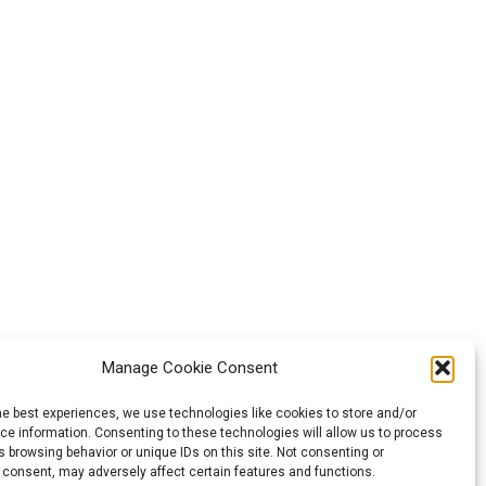
Manage Cookie Consent
he best experiences, we use technologies like cookies to store and/or
υρωπαϊκή Ένωση.
e information. Consenting to these technologies will allow us to process
 συντακτών και
 browsing behavior or unique IDs on this site. Not consenting or
 consent, may adversely affect certain features and functions.
ρωπαϊκού