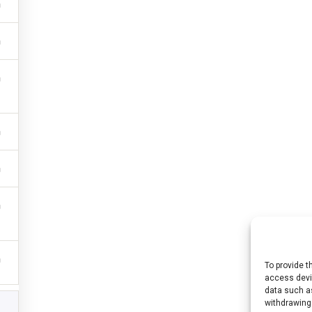
To provide t
ool (n° 2021-1-HU01-KA220-HED-000027563) χρηματοδοτήθηκε από την Ε
access devic
ι οι γνώμες που διατυπώνονται εκφράζουν αποκλειστικά τις απόψεις των
data such as
withdrawing
ιπροσωπεύουν κατ’ανάγκη τις απόψεις της Ευρωπαϊκής Ένωσης ή του Ευ