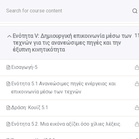
5
Μετάβαση
Ενότητα IV: Διαμόρφωση των ηθικών
επιχειρημάτων της ιστορίας σας
στο
GreenCool Course
περιεχόμενο
1
Ενότητα V: Δημιουργική επικοινωνία μέσω των
τεχνών για τις ανανεώσιμες πηγές και την
έξυπνη κινητικότητα
Home
All Courses
Εισαγωγή-5
Ενότητα 5.1 Ανανεώσιμες πηγές ενέργειας και
επικοινωνία μέσω των τεχνών
Δράση: Κουίζ 5.1
Ενότητα 5.2. Μια εικόνα αξίζει όσο χίλιες λέξεις.