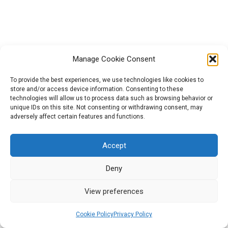
Inspiration: Smart mobility trash
art gallery 5.3
Action: Quiz 5.3
Manage Cookie Consent
Module 5.4. Art in motion and
To provide the best experiences, we use technologies like cookies to
action: music, flashmob, drama
store and/or access device information. Consenting to these
A GreenCool (n° 2021-1-HU01-KA220-HED-000027563) projektet
technologies will allow us to process data such as browsing behavior or
performances
az Európai Unió finanszírozta. Az itt szereplő vélemények és
unique IDs on this site. Not consenting or withdrawing consent, may
állítások a szerző(k) álláspontját tükrözik, és nem feltétlenül
adversely affect certain features and functions.
Action: Quiz 5.4
egyeznek meg az Európai Unió vagy az Európai Oktatási és
Kulturális Végrehajtó Ügynökség (EACEA) hivatalos
Accept
álláspontjával. Sem az Európai Unió, sem az EACEA nem vonható
Best Practices Guide
1
felelősségre miattuk.
Deny
2026 All rights reserved | Powered by Militos Consluting
View preferences
SA.
Platform Guide
1
Cookie Policy
Privacy Policy
Prev
Next