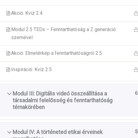
Akció: Kvíz 2.4
Modul 2.5 TEDx – Fenntarthatóság a Z generáció
szemével
Akció: Elmetérkép a fenntarthatóságról 2.5
Inspiráció: Kvíz 2.5
6
Modul III: Digitális videó összeállítása a
társadalmi felelősség és fenntarthatóság
témakörében
A GreenCool
5
Modul IV: A történeted etikai érveinek
szereplő vél