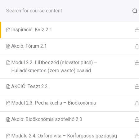
Skip
Modul 2.1. Bloggolás – Hogyan csökkenthetjük az
to
élelmiszerpazarlást?
GreenCool Course
content
Inspiráció: Kvíz 2.1
Akció: Fórum 2.1
Home
All Courses
Modul 2.2. Liftbeszéd (elevator pitch) –
Hulladékmentes (zero waste) család
AKCIÓ: Teszt 2.2
Modul 2.3. Pecha kucha – Bioökonómia
Akció: Bioökonómia szófelhő 2.3
Module 2.4. Oxford vita – Körforgásos gazdaság