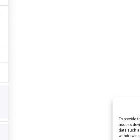
To provide t
access devic
 (n° 2021-1-HU01-KA220-HED-000027563) projektet az Európai Unió finanszír
data such as
withdrawing
emények és állítások a szerző(k) álláspontját tükrözik, és nem feltétlenül eg