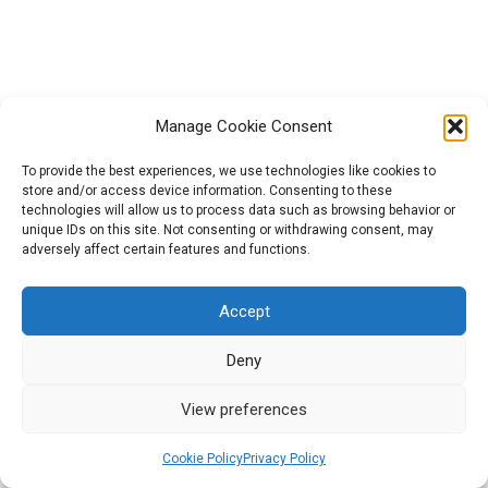
Modulul IV: Construiește
5
argumentele etice ale poveștii
tale
Manage Cookie Consent
To provide the best experiences, we use technologies like cookies to
store and/or access device information. Consenting to these
Proiectul GreenCool (n° 2021-1-HU01-KA220-HED-000027563) a
Modulul V: Comunicarea
11
technologies will allow us to process data such as browsing behavior or
creativă prin artă, energie
fost finanțat de Uniunea Europeană. Punctele de vedere și
unique IDs on this site. Not consenting or withdrawing consent, may
regenerabilă și mobilitate
opiniile exprimate aparțin, însă, exclusiv autorului (autorilor) și nu
adversely affect certain features and functions.
inteligentă
reflectă neapărat punctele de vedere și opiniile Uniunii Europene
sau ale Agenției Executive Europene pentru Educație și Cultură
Accept
(EACEA). Nici Uniunea Europeană și nici EACEA nu pot fi
Best Practices Guide
1
considerate răspunzătoare pentru acestea.
Deny
2026 All rights reserved | Powered by Militos Consluting
View preferences
SA.
Platform Guide
1
Cookie Policy
Privacy Policy
Anterior
Următor