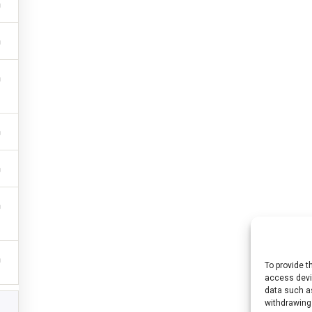
To provide t
access devic
Cool (n° 2021-1-HU01-KA220-HED-000027563) a fost finanțat de Uniunea Eur
data such as
withdrawing
iniile exprimate aparțin, însă, exclusiv autorului (autorilor) și nu reflectă neap