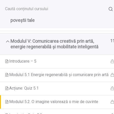
Skip
to
5
Modulul IV: Construiește argumentele etice ale
GreenCool Course
content
poveștii tale
1
Modulul V: Comunicarea creativă prin artă,
Prima pagină
All Courses
energie regenerabilă și mobilitate inteligentă
Introducere – 5
Modulul 5.1 Energie regenerabilă și comunicare prin artă
Acțiune: Quiz 5.1
Modulul 5.2. O imagine valorează o mie de cuvinte