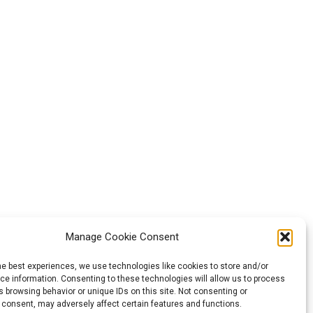
Manage Cookie Consent
he best experiences, we use technologies like cookies to store and/or
e information. Consenting to these technologies will allow us to process
opeană. Punctele
 browsing behavior or unique IDs on this site. Not consenting or
 consent, may adversely affect certain features and functions.
ărat punctele de