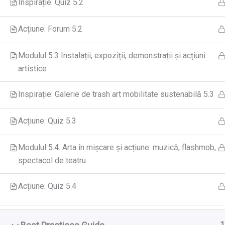
Inspirație: Quiz 5.2
Acțiune: Forum 5.2
Modulul 5.3 Instalații, expoziții, demonstrații și acțiuni
artistice
Inspirație: Galerie de trash art mobilitate sustenabilă 5.3
Acțiune: Quiz 5.3
Modulul 5.4. Arta în mișcare și acțiune: muzică, flashmob,
spectacol de teatru
Acțiune: Quiz 5.4
Proiectul Green
de vedere și op
1