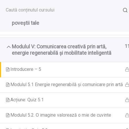
Skip
to
5
Modulul IV: Construiește argumentele etice ale
GreenCool Course
content
poveștii tale
1
Modulul V: Comunicarea creativă prin artă,
Prima pagină
All Courses
energie regenerabilă și mobilitate inteligentă
Introducere – 5
Modulul 5.1 Energie regenerabilă și comunicare prin artă
Acțiune: Quiz 5.1
Modulul 5.2. O imagine valorează o mie de cuvinte