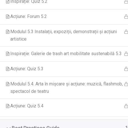
Inspirație: Quiz 5.2
Acțiune: Forum 5.2
Modulul 5.3 Instalații, expoziții, demonstrații și acțiuni
artistice
Inspirație: Galerie de trash art mobilitate sustenabilă 5.3
Acțiune: Quiz 5.3
Modulul 5.4. Arta în mișcare și acțiune: muzică, flashmob,
spectacol de teatru
Acțiune: Quiz 5.4
Proiectul Green
de vedere și op
1