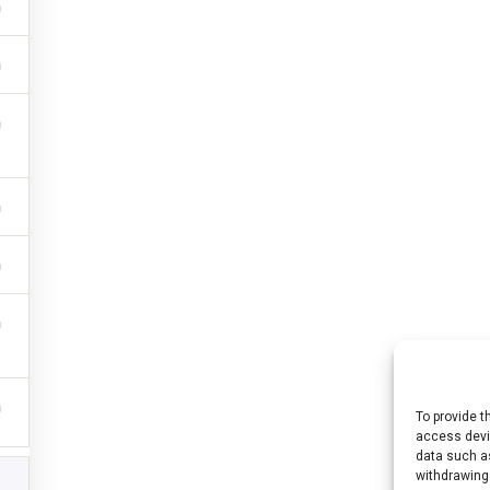
To provide t
access devic
Cool (n° 2021-1-HU01-KA220-HED-000027563) a fost finanțat de Uniunea Eur
data such as
withdrawing
iniile exprimate aparțin, însă, exclusiv autorului (autorilor) și nu reflectă neap