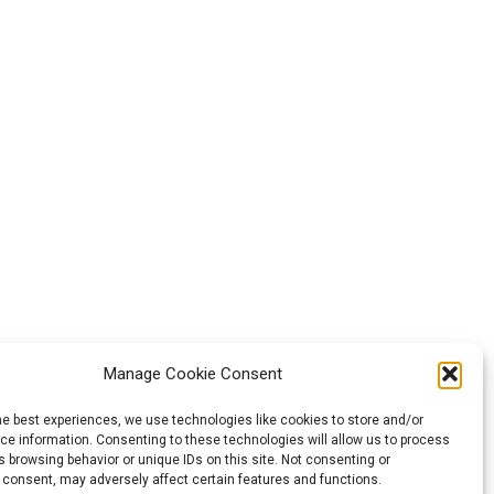
Manage Cookie Consent
he best experiences, we use technologies like cookies to store and/or
e information. Consenting to these technologies will allow us to process
opeană. Punctele
 browsing behavior or unique IDs on this site. Not consenting or
 consent, may adversely affect certain features and functions.
ărat punctele de