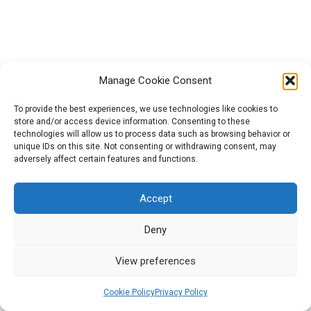
Veiksmai: Bioekonomikos žodžių
debesis 2.3
2.4 modulis. Oksfordo diskusijos
– žiedinė ekonomika
Manage Cookie Consent
To provide the best experiences, we use technologies like cookies to
Veiksmai: Viktorina 2.4
store and/or access device information. Consenting to these
technologies will allow us to process data such as browsing behavior or
Projektą „GreenCool“ (Nr. 2021-1-HU01-KA220-HED-000027563)
2.5 modulis TEDx
unique IDs on this site. Not consenting or withdrawing consent, may
finansavo Europos Sąjunga. Tačiau išreiškiamas požiūris ar
adversely affect certain features and functions.
nuomonė yra tik autoriaus (-ių) ir nebūtinai atspindi Europos
Įkvėpimas: Viktorina 2.5
Sąjungos ar Europos švietimo ir kultūros vykdomosios įstaigos
Accept
(EACEA) požiūrį ar nuomonę. Nei Europos Sąjunga, nei EACEA
Veiksmai: Tvarumo minčių
negali būti laikoma už juos atsakinga.
Deny
žemėlapis 2.5
2026 All rights reserved | Powered by Militos Consluting
View preferences
SA.
III modulis: skaitmeninių
6
Cookie Policy
Privacy Policy
Ankstesnis
Kitas
vaizdo įrašų kūrimas apie
socialinę atsakomybę ir