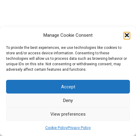
2.1 modulis. Tinklaraštis – kaip
sumažinti maisto švaistymą?
Įkvėpimas: Viktorina 2.1
Manage Cookie Consent
Veiksmai: Forumas 2.1
To provide the best experiences, we use technologies like cookies to
store and/or access device information. Consenting to these
2.2 modulis „Elevator pitch” –
technologies will allow us to process data such as browsing behavior or
Projektą „GreenCool“ (Nr. 2021-1-HU01-KA220-HED-000027563)
unique IDs on this site. Not consenting or withdrawing consent, may
šeima be atliekų
finansavo Europos Sąjunga. Tačiau išreiškiamas požiūris ar
adversely affect certain features and functions.
nuomonė yra tik autoriaus (-ių) ir nebūtinai atspindi Europos
Veiksmai: Viktorina 2.2
Sąjungos ar Europos švietimo ir kultūros vykdomosios įstaigos
Accept
(EACEA) požiūrį ar nuomonę. Nei Europos Sąjunga, nei EACEA
2.3 modulis. Pecha Kucha –
negali būti laikoma už juos atsakinga.
Deny
bioekonomika
2026 All rights reserved | Powered by Militos Consluting
View preferences
Veiksmai: Bioekonomikos žodžių
SA.
debesis 2.3
Cookie Policy
Privacy Policy
Ankstesnis
Kitas