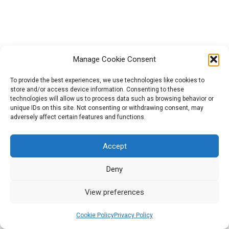
Įkvėpimas: Viktorina 2.5
Veiksmai: Tvarumo minčių
žemėlapis 2.5
Manage Cookie Consent
To provide the best experiences, we use technologies like cookies to
III modulis: skaitmeninių
6
store and/or access device information. Consenting to these
vaizdo įrašų kūrimas apie
technologies will allow us to process data such as browsing behavior or
socialinę atsakomybę ir
Projektą „GreenCool“ (Nr. 2021-1-HU01-KA220-HED-000027563)
unique IDs on this site. Not consenting or withdrawing consent, may
atsakingą vartojimą
finansavo Europos Sąjunga. Tačiau išreiškiamas požiūris ar
adversely affect certain features and functions.
nuomonė yra tik autoriaus (-ių) ir nebūtinai atspindi Europos
Sąjungos ar Europos švietimo ir kultūros vykdomosios įstaigos
Accept
IV modulis: etinių argumentų
5
(EACEA) požiūrį ar nuomonę. Nei Europos Sąjunga, nei EACEA
kūrimas savo istorijoje
negali būti laikoma už juos atsakinga.
Deny
2026 All rights reserved | Powered by Militos Consluting
View preferences
SA.
V modulis: Kūrybiškas menų
11
bendravimas naudojant
Cookie Policy
Privacy Policy
Ankstesnis
Kitas
atsinaujinančiąją energiją ir