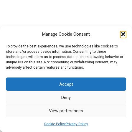
Įkvėpimas: Išmaniojo mobilumo
šiukšlių galerija 5.3
Veiksmai: Viktorina 5.3
Manage Cookie Consent
5.4 modulis. Menas judesyje ir
To provide the best experiences, we use technologies like cookies to
veiksme: muzika, flashmobas,
store and/or access device information. Consenting to these
technologies will allow us to process data such as browsing behavior or
dramos spektakliai
Projektą „GreenCool“ (Nr. 2021-1-HU01-KA220-HED-000027563)
unique IDs on this site. Not consenting or withdrawing consent, may
finansavo Europos Sąjunga. Tačiau išreiškiamas požiūris ar
adversely affect certain features and functions.
Veiksmai: Viktorina 5.4
nuomonė yra tik autoriaus (-ių) ir nebūtinai atspindi Europos
Sąjungos ar Europos švietimo ir kultūros vykdomosios įstaigos
Accept
(EACEA) požiūrį ar nuomonę. Nei Europos Sąjunga, nei EACEA
Best Practices Guide
1
negali būti laikoma už juos atsakinga.
Deny
2026 All rights reserved | Powered by Militos Consluting
View preferences
SA.
Platform Guide
1
Cookie Policy
Privacy Policy
Ankstesnis
Kitas