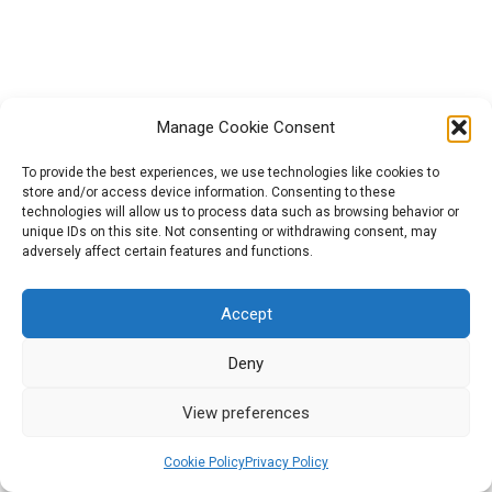
būdas ir ekologinis plovimas
Įkvėpimas: Viktorina 4.2
Veiksmai: Forumas 4.2
Manage Cookie Consent
To provide the best experiences, we use technologies like cookies to
store and/or access device information. Consenting to these
V modulis: Kūrybiškas menų
11
technologies will allow us to process data such as browsing behavior or
bendravimas naudojant
Projektą „GreenCool“ (Nr. 2021-1-HU01-KA220-HED-000027563)
unique IDs on this site. Not consenting or withdrawing consent, may
atsinaujinančiąją energiją ir
finansavo Europos Sąjunga. Tačiau išreiškiamas požiūris ar
adversely affect certain features and functions.
išmanųjį judumą
nuomonė yra tik autoriaus (-ių) ir nebūtinai atspindi Europos
Sąjungos ar Europos švietimo ir kultūros vykdomosios įstaigos
Accept
(EACEA) požiūrį ar nuomonę. Nei Europos Sąjunga, nei EACEA
Best Practices Guide
1
negali būti laikoma už juos atsakinga.
Deny
2026 All rights reserved | Powered by Militos Consluting
View preferences
SA.
Platform Guide
1
Cookie Policy
Privacy Policy
Ankstesnis
Kitas