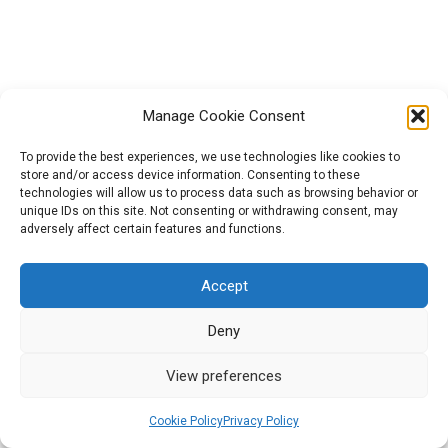
socialinę atsakomybę ir
atsakingą vartojimą
IV modulis: etinių argumentų
5
Manage Cookie Consent
kūrimas savo istorijoje
To provide the best experiences, we use technologies like cookies to
store and/or access device information. Consenting to these
technologies will allow us to process data such as browsing behavior or
V modulis: Kūrybiškas menų
11
Projektą „GreenCool“ (Nr. 2021-1-HU01-KA220-HED-000027563)
unique IDs on this site. Not consenting or withdrawing consent, may
bendravimas naudojant
finansavo Europos Sąjunga. Tačiau išreiškiamas požiūris ar
adversely affect certain features and functions.
atsinaujinančiąją energiją ir
nuomonė yra tik autoriaus (-ių) ir nebūtinai atspindi Europos
išmanųjį judumą
Sąjungos ar Europos švietimo ir kultūros vykdomosios įstaigos
Accept
(EACEA) požiūrį ar nuomonę. Nei Europos Sąjunga, nei EACEA
negali būti laikoma už juos atsakinga.
Deny
Best Practices Guide
1
2026 All rights reserved | Powered by Militos Consluting
View preferences
SA.
Cookie Policy
Privacy Policy
Platform Guide
1
Ankstesnis
Kitas